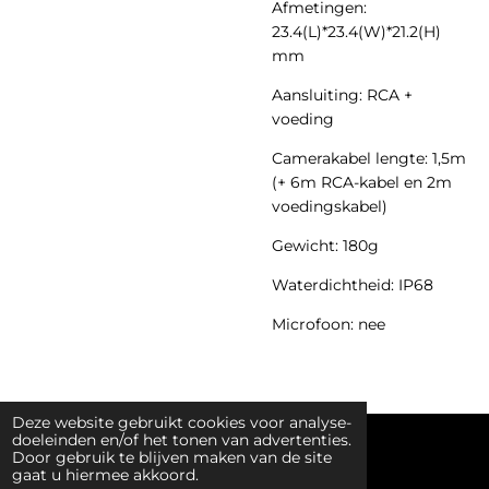
Afmetingen:
23.4(L)*23.4(W)*21.2(H)
mm
Aansluiting: RCA +
voeding
Camerakabel lengte: 1,5m
(+ 6m RCA-kabel en 2m
voedingskabel)
Gewicht: 180g
Waterdichtheid: IP68
Microfoon: nee
Deze website gebruikt cookies voor analyse-
doeleinden en/of het tonen van advertenties.
© 2019 - 2026 ProfKit
Door gebruik te blijven maken van de site
gaat u hiermee akkoord.