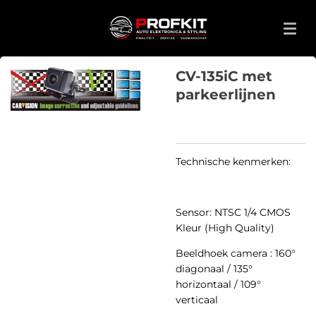
Ga
direct
naar
de
CV-135iC met
hoofdinhoud
parkeerlijnen
Technische kenmerken:
Sensor: NTSC 1/4 CMOS
Kleur (High Quality)
Beeldhoek camera : 160°
diagonaal / 135°
horizontaal / 109°
verticaal