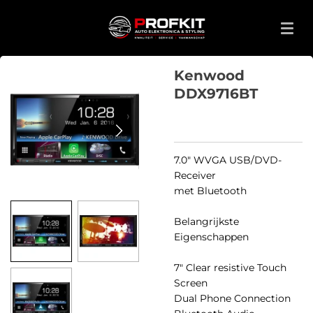
Ga
direct
naar
de
Kenwood
hoofdinhoud
DDX9716BT
7.0" WVGA USB/DVD-
Receiver
met Bluetooth
Belangrijkste
Eigenschappen
7" Clear resistive Touch
Screen
Dual Phone Connection