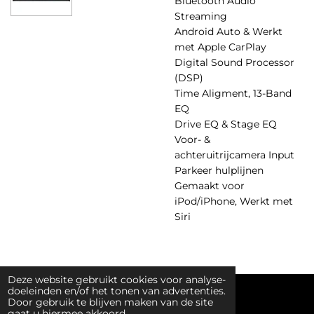
Bluetooth Audio
Streaming
Android Auto & Werkt
met Apple CarPlay
Digital Sound Processor
(DSP)
Time Aligment, 13-Band
EQ
Drive EQ & Stage EQ
Voor- &
achteruitrijcamera Input
Parkeer hulplijnen
Gemaakt voor
iPod/iPhone, Werkt met
Siri
Deze website gebruikt cookies voor analyse-
doeleinden en/of het tonen van advertenties.
© 2019 - 2026 ProfKit
Door gebruik te blijven maken van de site
gaat u hiermee akkoord.