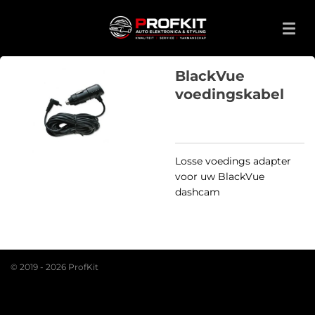
Ga
direct
naar
de
BlackVue
hoofdinhoud
voedingskabel
Losse voedings adapter
voor uw BlackVue
dashcam
© 2019 - 2026 ProfKit