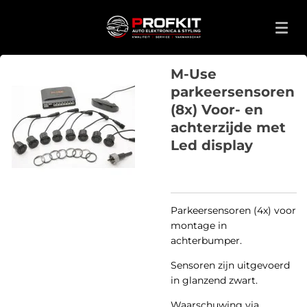
Ga
direct
naar
de
M-Use
hoofdinhoud
parkeersensoren
(8x) Voor- en
achterzijde met
Led display
Parkeersensoren (4x) voor
montage in
achterbumper.
Sensoren zijn uitgevoerd
in glanzend zwart.
Waarschuwing via