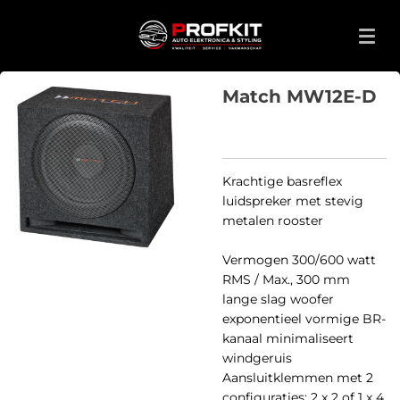
Ga
direct
naar
de
Match MW12E-D
hoofdinhoud
Krachtige basreflex
luidspreker met stevig
metalen rooster
Vermogen 300/600 watt
RMS / Max., 300 mm
lange slag woofer
exponentieel vormige BR-
kanaal minimaliseert
windgeruis
Aansluitklemmen met 2
configuraties: 2 x 2 of 1 x 4