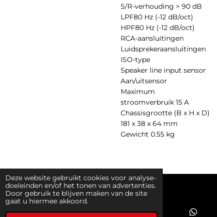
S/R-verhouding > 90 dB
LPF80 Hz (-12 dB/oct)
HPF80 Hz (-12 dB/oct)
RCA-aansluitingen
Luidsprekeraansluitingen
ISO-type
Speaker line input sensor
Aan/uitsensor
Maximum
stroomverbruik 15 A
Chassisgrootte (B x H x D)
181 x 38 x 64 mm
Gewicht 0.55 kg
Deze website gebruikt cookies voor analyse-
doeleinden en/of het tonen van advertenties.
© 2019 - 2026 ProfKit
Door gebruik te blijven maken van de site
gaat u hiermee akkoord.