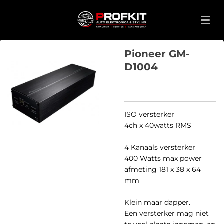
Ga
direct
naar
de
Pioneer GM-
hoofdinhoud
D1004
ISO versterker
4ch x 40watts RMS
4 Kanaals versterker
400 Watts max power
afmeting 181 x 38 x 64
mm
Klein maar dapper.
Een versterker mag niet