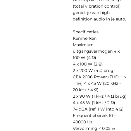
(total vibration control)
geniet je van high
definition audio in je auto.
Specificaties
Kenmerken
Maximum
uitgangsvermogen 4 x
100 W (4 Ω)
4 x 100 W (2 Ω)
2 x 200 W (4 Ω brug)
CEA 2006 Power (THD + N
= 1%) 4 x 45 W (20 kHz -
20 kHz / 4 Ω)
2 x 90 W (1 kHz / 4 Ω brug)
4 x 45 W (1 kHz / 2 Ω)
74 dBA (ref: 1 W into 4 Ω)
Frequentiebereik 10 -
40000 Hz
Vervorming < 0,05 %