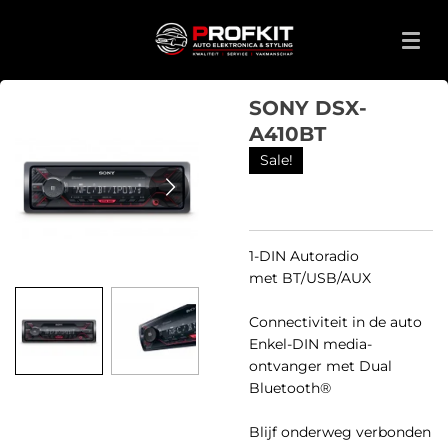
Ga
direct
naar
de
SONY DSX-
hoofdinhoud
A410BT
Sale!
1-DIN Autoradio
met
BT/USB/AUX
Connectiviteit in de auto
Enkel-DIN media-
ontvanger met Dual
Bluetooth®
Blijf onderweg verbonden