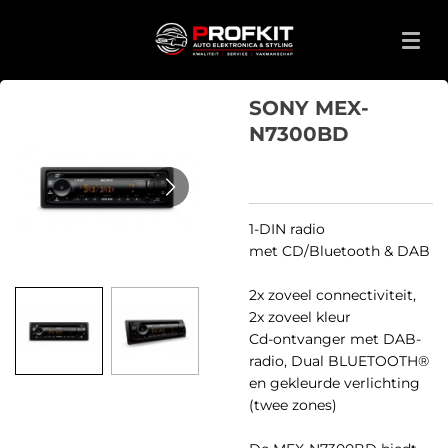
Ga
direct
naar
de
SONY MEX-
hoofdinhoud
N7300BD
1-DIN radio
met
CD/Bluetooth & DAB
2x zoveel connectiviteit,
2x zoveel kleur
Cd-ontvanger met DAB-
radio, Dual BLUETOOTH®
en gekleurde verlichting
(twee zones)