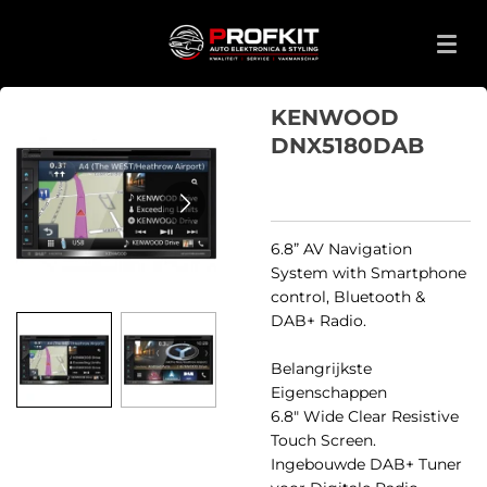
Ga
direct
naar
de
KENWOOD
hoofdinhoud
DNX5180DAB
6.8” AV Navigation
System with Smartphone
control, Bluetooth &
DAB+ Radio.
Belangrijkste
Eigenschappen
6.8" Wide Clear Resistive
Touch Screen.
Ingebouwde DAB+ Tuner