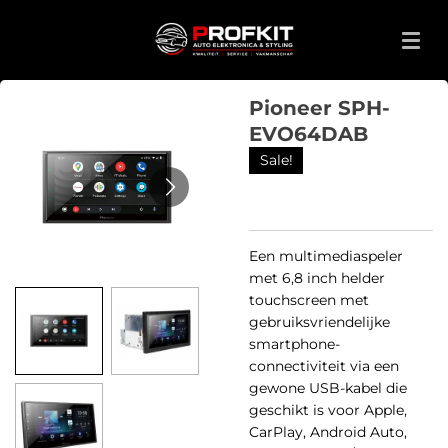
Ga
direct
naar
de
Pioneer SPH-
hoofdinhoud
EVO64DAB
Sale!
Een multimediaspeler
met 6,8 inch helder
touchscreen met
gebruiksvriendelijke
smartphone-
connectiviteit via een
gewone USB-kabel die
geschikt is voor Apple,
CarPlay, Android Auto,