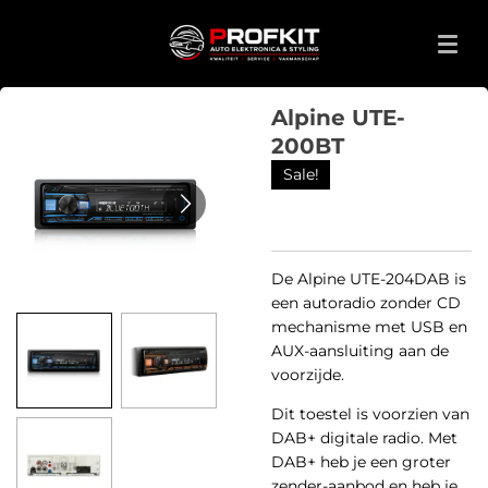
Ga
direct
naar
de
Alpine UTE-
hoofdinhoud
200BT
Sale!
De Alpine UTE-204DAB is
een autoradio zonder CD
mechanisme met USB en
AUX-aansluiting aan de
voorzijde.
Dit toestel is voorzien van
DAB+ digitale radio. Met
DAB+ heb je een groter
zender-aanbod en heb je