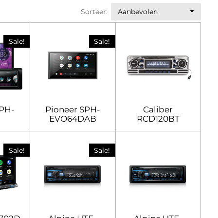
Sorteer:
Sale!
Sale!
SPH-
Pioneer SPH-
Caliber
EVO64DAB
RCD120BT
Sale!
Sale!