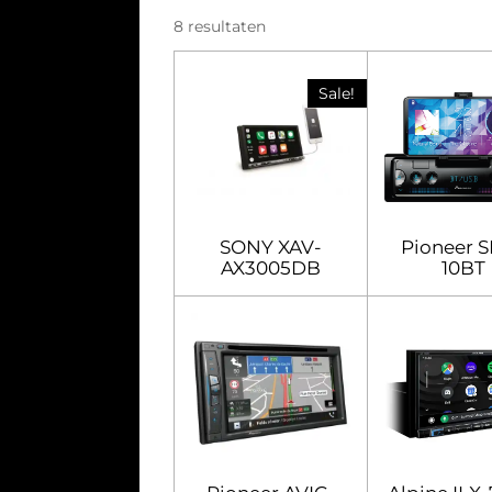
8 resultaten
Sale!
SONY XAV-
Pioneer 
AX3005DB
10BT